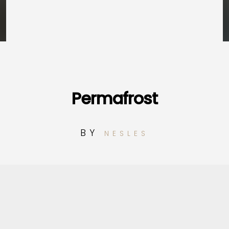
Permafrost
BY
NESLES
1
Montagnes vallées revisitées
2
Chardons