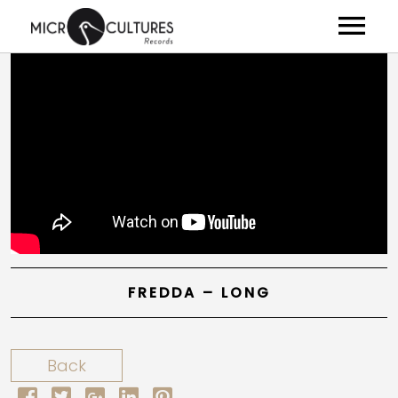
ARTISTES
ALBUMS
VIDÉOS
NEWS
CLUB
SHOP
FREDDA – LONG
À PROPOS
Back