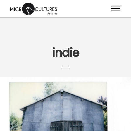
ARTISTES
ALBUMS
indie
VIDÉOS
NEWS
CLUB
SHOP
À PROPOS